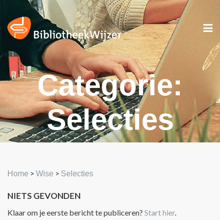
Categorie:
Selecties
>
>
Home
Wise
Selecties
NIETS GEVONDEN
Klaar om je eerste bericht te publiceren?
Start hier
.