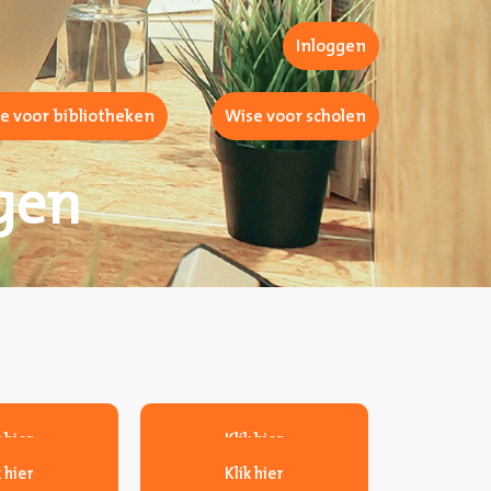
Inloggen
e voor bibliotheken
Wise voor scholen
gen
k hier
Klik hier
k hier
Klik hier