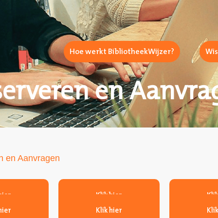
Hoe werkt BibliotheekWijzer?
Wis
serveren en Aanvra
n en Aanvragen
hier
Klik hier
Kli
hier
Klik hier
Kli