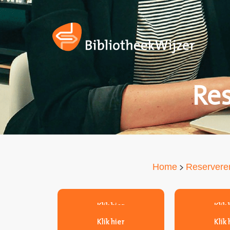
Re
>
Home
Reservere
Klik hier
Klik 
Klik hier
Klik 