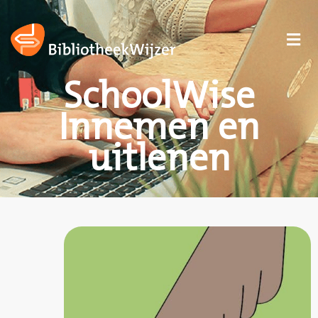
SchoolWise
Innemen en
uitlenen