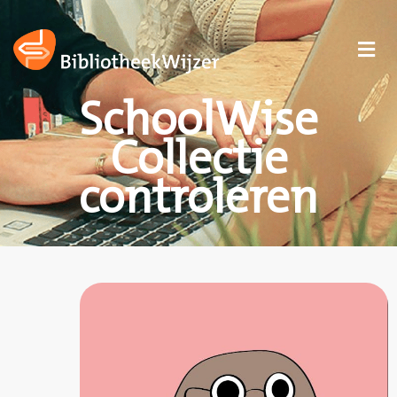
SchoolWise
Collectie
controleren