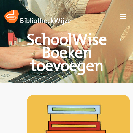
SchoolWise
Boeken
toevoegen